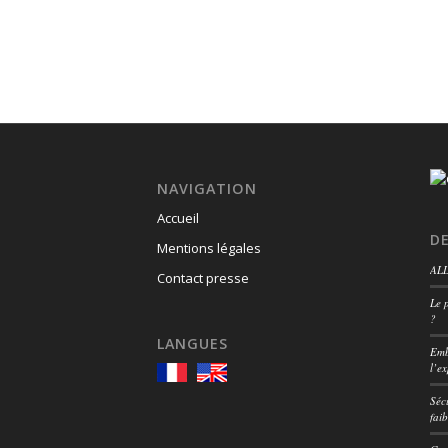
NAVIGATION
Accueil
DE
Mentions légales
ALL
Contact presse
Le 
?
LANGUES
Emb
l’ex
Séc
faib