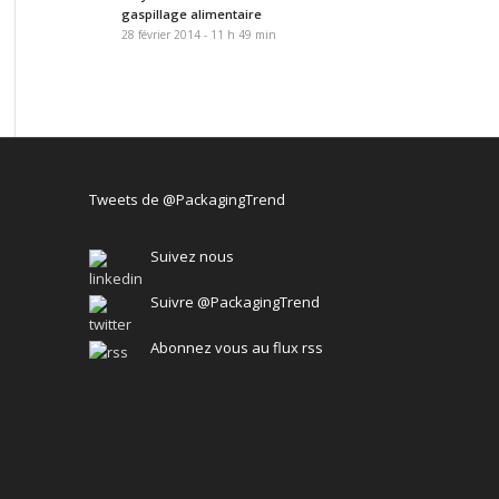
gaspillage alimentaire
28 février 2014 - 11 h 49 min
Tweets de @PackagingTrend
Suivez nous
Suivre @PackagingTrend
Abonnez vous au flux rss