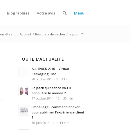
Biographies
Votre avis
Menu
us êtes ici :
Accueil
/
Résultats de recherche pour ""
TOUTE L’ACTUALITÉ
ALL4PACK 2016 – Virtual
Packaging Line
28 octobre 2016 - 0 h 43 min
Le pack quinconcé va-t-il
conquérir le monde ?
17 octobre 2014 - 12 h 35 min
Emballage : comment innover
pour sublimer l’expérience client
?
10 juin 2014 - 11 h 14 min