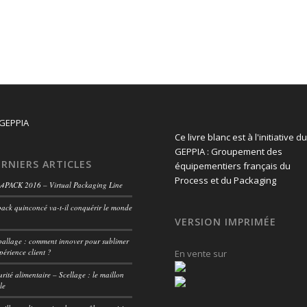
Ce livre blanc est à l'initiative du
GEPPIA : Groupement des
RNIERS ARTICLES
équipementiers français du
Process et du Packaging
4PACK 2016 – Virtual Packaging Line
pack quinconcé va-t-il conquérir le monde
VERSION IMPRIMÉE
allage : comment innover pour sublimer
périence client ?
En vente sur
urité alimentaire – Scellage : le maillon
le