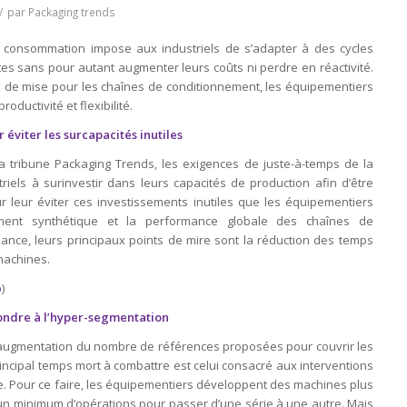
/
par
Packaging trends
 consommation impose aux industriels de s’adapter à des cycles
rtes sans pour autant augmenter leurs coûts ni perdre en réactivité.
s de mise pour les chaînes de conditionnement, les équipementiers
oductivité et flexibilité.
r éviter les surcapacités inutiles
 tribune Packaging Trends, les exigences de juste-à-temps de la
iels à surinvestir dans leurs capacités de production afin d’être
 leur éviter ces investissements inutiles que les équipementiers
ment synthétique et la performance globale des chaînes de
nce, leurs principaux points de mire sont la réduction des temps
 machines.
o
)
pondre à l’hyper-segmentation
 à l’augmentation du nombre de références proposées pour couvrir les
rincipal temps mort à combattre est celui consacré aux interventions
 Pour ce faire, les équipementiers développent des machines plus
t un minimum d’opérations pour passer d’une série à une autre. Mais