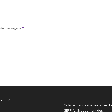
*
 de messagerie
b
Ce livre blanc est à l'initiative du
GEPPIA : Groupement des