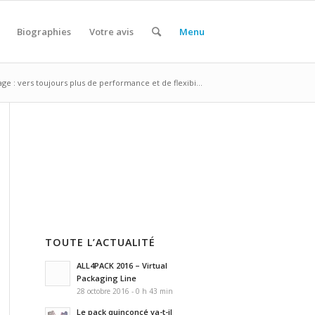
Biographies
Votre avis
Menu
e : vers toujours plus de performance et de flexibi...
TOUTE L’ACTUALITÉ
ALL4PACK 2016 – Virtual
Packaging Line
28 octobre 2016 - 0 h 43 min
Le pack quinconcé va-t-il