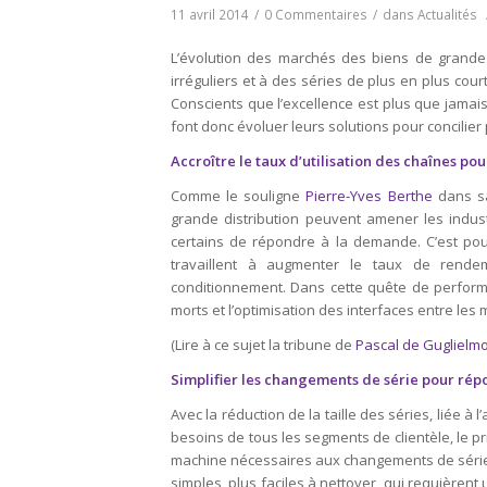
11 avril 2014
/
0 Commentaires
/
dans
Actualités
L’évolution des marchés des biens de grande
irréguliers et à des séries de plus en plus cou
Conscients que l’excellence est plus que jamai
font donc évoluer leurs solutions pour concilier pr
Accroître le taux d’utilisation des chaînes pou
Comme le souligne
Pierre-Yves Berthe
dans sa
grande distribution peuvent amener les industr
certains de répondre à la demande. C’est pour
travaillent à augmenter le taux de rende
conditionnement. Dans cette quête de performa
morts et l’optimisation des interfaces entre les
(Lire à ce sujet la tribune de
Pascal de Guglielm
Simplifier les changements de série pour ré
Avec la réduction de la taille des séries, liée
besoins de tous les segments de clientèle, le p
machine nécessaires aux changements de série.
simples, plus faciles à nettoyer, qui requièren