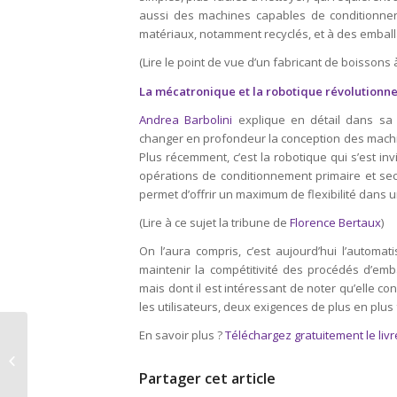
aussi des machines capables de conditionner 
matériaux, notamment recyclés, et à des emball
(Lire le point de vue d’un fabricant de boissons à
La mécatronique et la robotique révolutionn
Andrea Barbolini
explique en détail dans sa
changer en profondeur la conception des machin
Plus récemment, c’est la robotique qui s’est in
opérations de conditionnement primaire et seco
permet d’offrir un maximum de flexibilité dans
(Lire à ce sujet la tribune de
Florence Bertaux
)
On l’aura compris, c’est aujourd’hui l’automat
maintenir la compétitivité des procédés d’emb
mais dont il est intéressant de noter qu’elle c
les utilisateurs, deux exigences de plus en plus
Réduire le gaspillage
En savoir plus ?
Téléchargez gratuitement le li
alimentaire de moitié
d’ici à 2025 : emballage
Partager cet article
et...