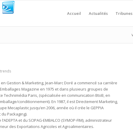
Accueil
Actualités
Tribunes
V
 trends
 en Gestion & Marketing, Jean-Marc Doré a commencé sa carrière
r Emballages Magazine en 1975 et dans plusieurs groupes de
ce Technimédia Paris, (spécialisée en communication BtoB, en
 l’emballage/conditionnement).
En 1987, il est Directement Marketing,
upe Mecaplastic jusqu’en 2006, année où il crée le GEPPIA
 du Packaging).
t de l’ADEPTA et du SCIPAG-EMBALCO (SYMOP-FIM), administrateur
eur des Exportations Agricoles et Agroalimentaires.