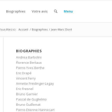
Biographies
Votre avis
Menu
ous êtes ici :
Accueil
/
Biographies
/
Jean-Marc Doré
BIOGRAPHIES
Andrea Barbolini
Florence Bertaux
Pierre-Yves Berthe
Eric Drapé
Vincent Ferry
Annette Freidinger-Legay
Eric Fresnel
Bruno Garnier
Pascal de Guglielmo
Bruno Guillemat
Pierre-Etienne Hannecart