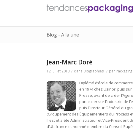
Blog - A la une
Jean-Marc Doré
12 juillet 2013
/
dans
Biographies
/
par
Packaging
Diplômé d’école de commerce
en 1974 chez Usinor, puis su
Presse, avant de créer l’Agen
particulier sur l’industrie de
puis Directeur Général du gro
(Groupement des Équipementiers du Process et
Il est et a été Administrateur et Vice-Présiden
d’Ubifrance et nommé membre du Conseil Supéri